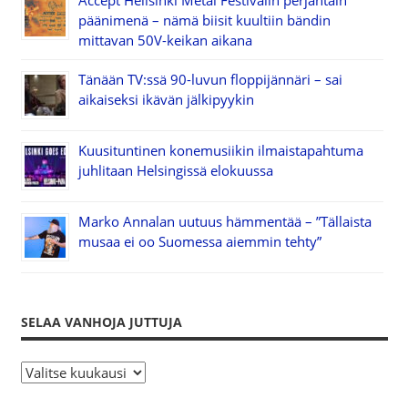
päänimenä – nämä biisit kuultiin bändin
mittavan 50V-keikan aikana
Tänään TV:ssä 90-luvun floppijännäri – sai
aikaiseksi ikävän jälkipyykin
Kuusituntinen konemusiikin ilmaistapahtuma
juhlitaan Helsingissä elokuussa
Marko Annalan uutuus hämmentää – ”Tällaista
musaa ei oo Suomessa aiemmin tehty”
SELAA VANHOJA JUTTUJA
S
e