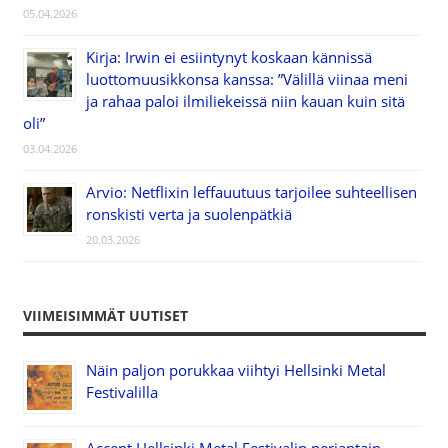
05.04.2026
Kirja: Irwin ei esiintynyt koskaan kännissä
luottomuusikkonsa kanssa: ”Välillä viinaa meni
ja rahaa paloi ilmiliekeissä niin kauan kuin sitä
oli”
03.04.2026
Arvio: Netflixin leffauutuus tarjoilee suhteellisen
ronskisti verta ja suolenpätkiä
20.03.2026
VIIMEISIMMÄT UUTISET
Näin paljon porukkaa viihtyi Hellsinki Metal
Festivalilla
Accept Hellsinki Metal Festivalin perjantain