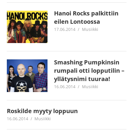
Hanoi Rocks palkittiin
eilen Lontoossa
17.06.2014
mestanet
Musiikki
Smashing Pumpkinsin
rumpali otti lopputilin –
yllätysnimi tuuraa!
16.06.2014
mestanet
Musiikki
Roskilde myyty loppuun
16.06.2014
mestanet
Musiikki