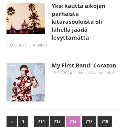
Yksi kautta aikojen
parhaista
kitarasooloista oli
lähellä jäädä
levyttämättä
13.06.2014
mestanet
Musiikki
My First Band: Corazon
12.06.2014
Jouni Hirn
Musiikki-arvostelut
…
…
«
Previous
1
714
715
716
717
718