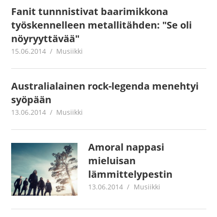
Fanit tunnnistivat baarimikkona
työskennelleen metallitähden: "Se oli
nöyryyttävää"
15.06.2014
mestanet
Musiikki
Australialainen rock-legenda menehtyi
syöpään
13.06.2014
mestanet
Musiikki
Amoral nappasi
mieluisan
lämmittelypestin
13.06.2014
mestanet
Musiikki