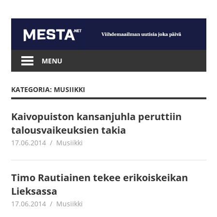
Skip
to
content
Mesta.net
MENU
KATEGORIA: MUSIIKKI
Kaivopuiston kansanjuhla peruttiin
talousvaikeuksien takia
17.06.2014
mestanet
Musiikki
Timo Rautiainen tekee erikoiskeikan
Lieksassa
17.06.2014
mestanet
Musiikki