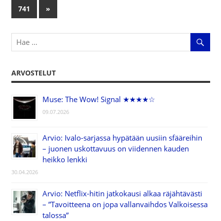
Artikkelien
Posts
741
Next
»
selaus
Posts
ARVOSTELUT
Muse: The Wow! Signal ★★★★☆
09.07.2026
Arvio: Ivalo-sarjassa hypätään uusiin sfääreihin
– juonen uskottavuus on viidennen kauden
heikko lenkki
30.04.2026
Arvio: Netflix-hitin jatkokausi alkaa räjähtävästi
– ”Tavoitteena on jopa vallanvaihdos Valkoisessa
talossa”