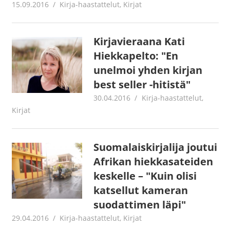
15.09.2016
Jouni Hirn
Kirja-haastattelut
,
Kirjat
Kirjavieraana Kati
Hiekkapelto: "En
unelmoi yhden kirjan
best seller -hitistä"
30.04.2016
mestanet
Kirja-haastattelut
,
Kirjat
Suomalaiskirjalija joutui
Afrikan hiekkasateiden
keskelle – "Kuin olisi
katsellut kameran
suodattimen läpi"
29.04.2016
mestanet
Kirja-haastattelut
,
Kirjat