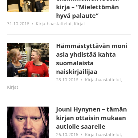
kirja – ”Mielettömän
hyvä palaute”
31.10.2016
Jouni Hirn
Kirja-haastattelut
,
Kirjat
Hämmästyttävän moni
asia yhdistää kahta
suomalaista
naiskirjailijaa
28.10.2016
Jouni Hirn
Kirja-haastattelut
,
Kirjat
Jouni Hynynen – tämän
kirjan ottaisin mukaan
autiolle saarelle
26.10.2016
Jouni Hirn
Kirja-haastattelut
,