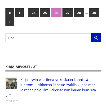
…
…
«
Previous
1
24
25
26
27
28
30
Artikkelien
Posts
Next
»
selaus
Posts
KIRJA-ARVOSTELUT
Kirja: Irwin ei esiintynyt koskaan kännissä
luottomuusikkonsa kanssa: ”Välillä viinaa meni
ja rahaa paloi ilmiliekeissä niin kauan kuin sitä
oli”
03.04.2026