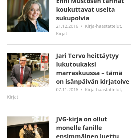
Enni Mustosen tarinat
koukuttavat useita
sukupolvia
21.12.2016
Jouni Hirn
Kirja-haastattelut
,
Kirjat
Jari Tervo heittäytyy
lukutoukaksi
marraskuussa – tämä
on isänpäivän kirjatoive
07.11.2016
Jouni Hirn
Kirja-haastattelut
,
Kirjat
JVG-kirja on ollut
monelle fanille
ensimmäinen luettu