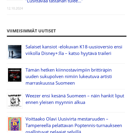
”Lusittavaa tästähän tulee…”
12.10.2024
VIIMEISIMMÄT UUTISET
Salaiset kansiot -elokuvan K18-uusioversio ensi
viikolla Disney+:lla – katso hyytävä traileri
Tämän hetken kiinnostavimpiin brittiräpin
uuden sukupolven nimiin lukeutuva artisti
marraskuussa Suomeen
Weezer ensi kesänä Suomeen – näin hankit liput
ennen yleisen myynnin alkua
Voittaako Olavi Uusivirta mestaruuden –
Tampereella pelattavan Poptennis-turnaukseen
osallistuvat pelaajat selvillä