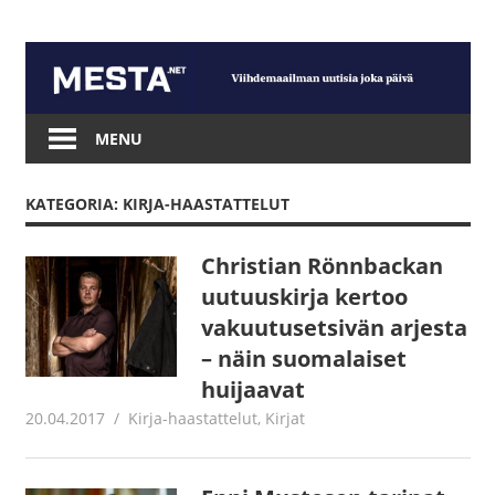
Skip
to
content
Mesta.net
MENU
KATEGORIA: KIRJA-HAASTATTELUT
Christian Rönnbackan
uutuuskirja kertoo
vakuutusetsivän arjesta
– näin suomalaiset
huijaavat
20.04.2017
Jouni Hirn
Kirja-haastattelut
,
Kirjat