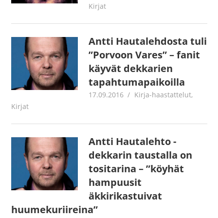
Kirjat
Antti Hautalehdosta tuli
”Porvoon Vares” – fanit
käyvät dekkarien
tapahtumapaikoilla
17.09.2016
Jouni Hirn
Kirja-haastattelut
,
Kirjat
Antti Hautalehto -
dekkarin taustalla on
tositarina – ”köyhät
hampuusit
äkkirikastuivat
huumekuriireina”