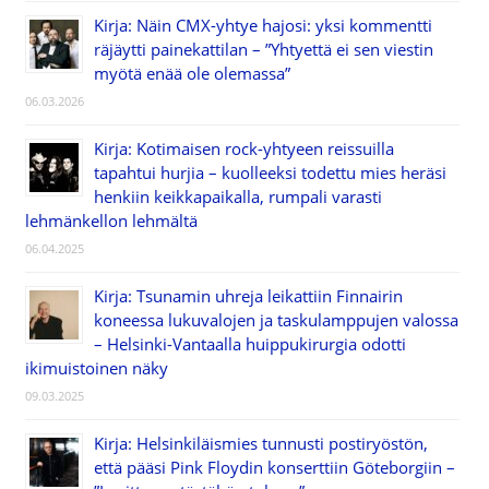
Kirja: Näin CMX-yhtye hajosi: yksi kommentti
räjäytti painekattilan – ”Yhtyettä ei sen viestin
myötä enää ole olemassa”
06.03.2026
Kirja: Kotimaisen rock-yhtyeen reissuilla
tapahtui hurjia – kuolleeksi todettu mies heräsi
henkiin keikkapaikalla, rumpali varasti
lehmänkellon lehmältä
06.04.2025
Kirja: Tsunamin uhreja leikattiin Finnairin
koneessa lukuvalojen ja taskulamppujen valossa
– Helsinki-Vantaalla huippukirurgia odotti
ikimuistoinen näky
09.03.2025
Kirja: Helsinkiläismies tunnusti postiryöstön,
että pääsi Pink Floydin konserttiin Göteborgiin –