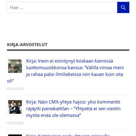
selaus
KIRJA-ARVOSTELUT
Kirja: Irwin ei esiintynyt koskaan kännissä
luottomuusikkonsa kanssa: ”Välillä viinaa meni
ja rahaa paloi ilmiliekeissä niin kauan kuin sitä
oli”
03.04.2026
Kirja: Näin CMX-yhtye hajosi: yksi kommentti
räjäytti painekattilan – ”Yhtyettä ei sen viestin
myötä enää ole olemassa”
06.03.2026