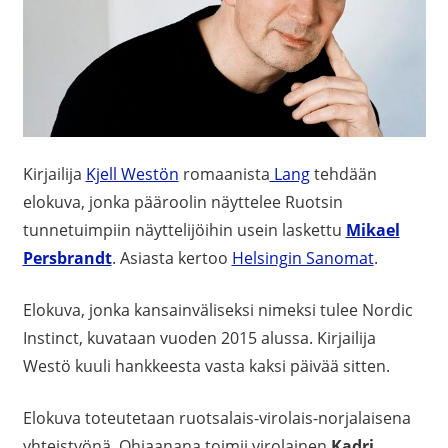
Kirjailija
Kjell Westön
romaanista
Lang
tehdään
elokuva, jonka pääroolin näyttelee Ruotsin
tunnetuimpiin näyttelijöihin usein laskettu
Mikael
Persbrandt
. Asiasta kertoo
Helsingin Sanomat
.
Elokuva, jonka kansainväliseksi nimeksi tulee Nordic
Instinct, kuvataan vuoden 2015 alussa. Kirjailija
Westö kuuli hankkeesta vasta kaksi päivää sitten.
Elokuva toteutetaan ruotsalais-virolais-norjalaisena
yhteistyönä. Ohjaanana toimii virolainen
Kadri