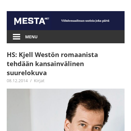
Skip
to
content
Mesta.net
MENU
HS: Kjell Westön romaanista
tehdään kansainvälinen
suurelokuva
08.12.2014
mestanet
Kirjat