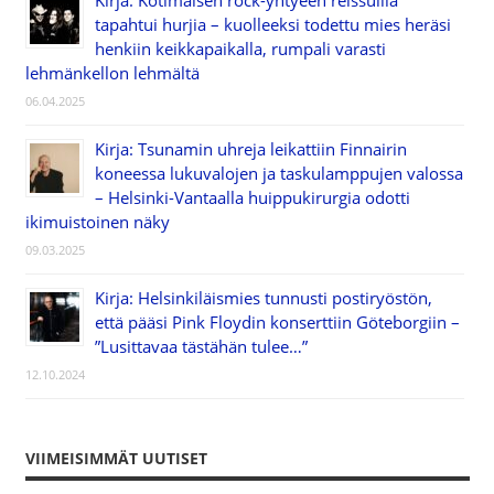
Kirja: Kotimaisen rock-yhtyeen reissuilla
tapahtui hurjia – kuolleeksi todettu mies heräsi
henkiin keikkapaikalla, rumpali varasti
lehmänkellon lehmältä
06.04.2025
Kirja: Tsunamin uhreja leikattiin Finnairin
koneessa lukuvalojen ja taskulamppujen valossa
– Helsinki-Vantaalla huippukirurgia odotti
ikimuistoinen näky
09.03.2025
Kirja: Helsinkiläismies tunnusti postiryöstön,
että pääsi Pink Floydin konserttiin Göteborgiin –
”Lusittavaa tästähän tulee…”
12.10.2024
VIIMEISIMMÄT UUTISET