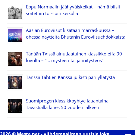
Eppu Normaalin jäähyväiskeikat – nämä biisit
soitettiin torstain keikalla
Aasian Euroviisut kisataan marraskuussa –
ohessa näytteitä Bhutanin Euroviisuehdokkaista
Tänään TV:ssä ainutlaatuinen klassikkoleffa 90-
luvulta – ”… mysteeri tai jännitysteos”
Tanssii Tähtien Kanssa julkisti pari yllätystä
Suomiprogen klassikkoyhtye lauantaina
Tavastialla lähes 50 vuoden jälkeen
2026 © Mesta.net - viihdemaailman uutisia joka