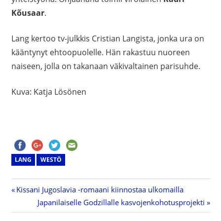
Kõusaar
.
Lang kertoo tv-julkkis Cristian Langista, jonka ura on
kääntynyt ehtoopuolelle. Hän rakastuu nuoreen
naiseen, jolla on takanaan väkivaltainen parisuhde.
Kuva: Katja Lösönen
LANG
WESTÖ
Previous
Kissani Jugoslavia -romaani kiinnostaa ulkomailla
Artikkelien
Post:
Next
Japanilaiselle Godzillalle kasvojenkohotusprojekti
Post: