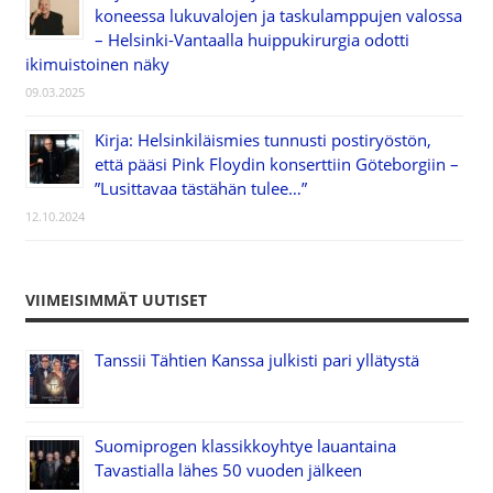
koneessa lukuvalojen ja taskulamppujen valossa
– Helsinki-Vantaalla huippukirurgia odotti
ikimuistoinen näky
09.03.2025
Kirja: Helsinkiläismies tunnusti postiryöstön,
että pääsi Pink Floydin konserttiin Göteborgiin –
”Lusittavaa tästähän tulee…”
12.10.2024
VIIMEISIMMÄT UUTISET
Tanssii Tähtien Kanssa julkisti pari yllätystä
Suomiprogen klassikkoyhtye lauantaina
Tavastialla lähes 50 vuoden jälkeen