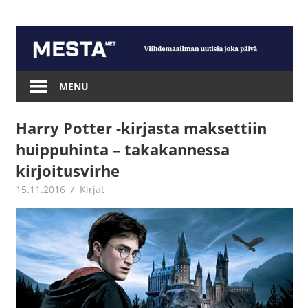
Skip
to
content
Mesta.net
MENU
Harry Potter -kirjasta maksettiin
huippuhinta – takakannessa
kirjoitusvirhe
15.11.2016
Jouni Hirn
Kirjat