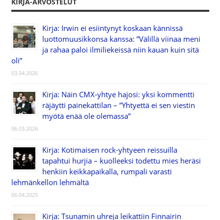
KIRJA-ARVOSTELUT
Kirja: Irwin ei esiintynyt koskaan kännissä
luottomuusikkonsa kanssa: ”Välillä viinaa meni
ja rahaa paloi ilmiliekeissä niin kauan kuin sitä
oli”
03.04.2026
Kirja: Näin CMX-yhtye hajosi: yksi kommentti
räjäytti painekattilan – ”Yhtyettä ei sen viestin
myötä enää ole olemassa”
06.03.2026
Kirja: Kotimaisen rock-yhtyeen reissuilla
tapahtui hurjia – kuolleeksi todettu mies heräsi
henkiin keikkapaikalla, rumpali varasti
lehmänkellon lehmältä
06.04.2025
Kirja: Tsunamin uhreja leikattiin Finnairin