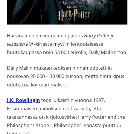
Harvinainen ensimmäinen painos
Harry Potter ja
viisasten kivi
-kirjasta myytiin lontoolaisessa
huutokaupassa noin 53 000 eurolla,
Daily Mail
kertoo.
Daily Mail
in mukaan teoksen hinnan odotettiin
nousevan 20 000 – 30 000 euroon, mutta hinta kipusi
odotettua korkeammaksi.
J.K. Rowlingin
teos julkaistiin vuonna 1997.
Ensimmäisen painoksen erottaa siitä, että
takakannessa on kirjoitusvirhe: Harry Potter and the
Philospher’s Stone – Philosopher -sanasta puuttuu
toinen ”o”.