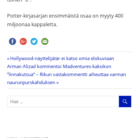
Potter-kirjasarjan ensimmäistä osaa on myyty 400
miljoonaa kappaletta.
Previous
Hollywood-näyttelijätär ei katso omia elokuviaan
Artikkelien
Next
Arman Alizad kommentoi Madventures-kaksikon
Post:
Post:
”linnakutsua” – Rikun vastakommentti aiheuttaa varman
selaus
naurunpurskahduksen