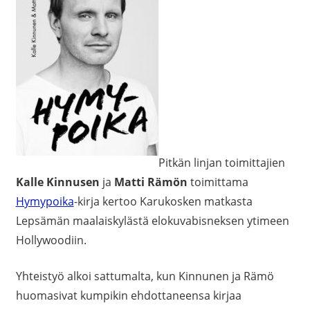
Pitkän linjan toimittajien
Kalle Kinnusen
ja
Matti Rämön
toimittama
Hymypoika
-kirja kertoo Karukosken matkasta
Lepsämän maalaiskylästä elokuvabisneksen ytimeen
Hollywoodiin.
Yhteistyö alkoi sattumalta, kun Kinnunen ja Rämö
huomasivat kumpikin ehdottaneensa kirjaa