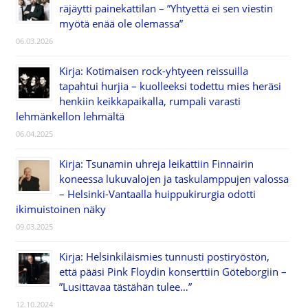
räjäytti painekattilan – ”Yhtyettä ei sen viestin
myötä enää ole olemassa”
06.03.2026
Kirja: Kotimaisen rock-yhtyeen reissuilla
tapahtui hurjia – kuolleeksi todettu mies heräsi
henkiin keikkapaikalla, rumpali varasti
lehmänkellon lehmältä
06.04.2025
Kirja: Tsunamin uhreja leikattiin Finnairin
koneessa lukuvalojen ja taskulamppujen valossa
– Helsinki-Vantaalla huippukirurgia odotti
ikimuistoinen näky
09.03.2025
Kirja: Helsinkiläismies tunnusti postiryöstön,
että pääsi Pink Floydin konserttiin Göteborgiin –
”Lusittavaa tästähän tulee…”
12.10.2024