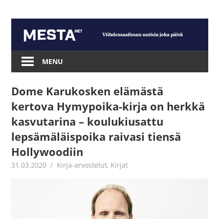
Skip
to
content
Mesta.net
MENU
Dome Karukosken elämästä
kertova Hymypoika-kirja on herkkä
kasvutarina – koulukiusattu
lepsämäläispoika raivasi tiensä
Hollywoodiin
31.03.2020
Jouni Hirn
Kirja-arvostelut
,
Kirjat