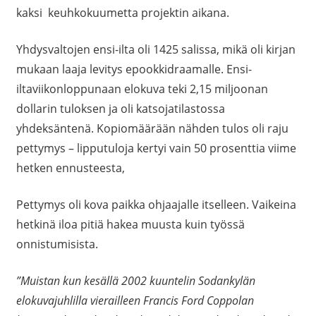
kaksi keuhkokuumetta projektin aikana.
Yhdysvaltojen ensi-ilta oli 1425 salissa, mikä oli kirjan
mukaan laaja levitys epookkidraamalle. Ensi-
iltaviikonloppunaan elokuva teki 2,15 miljoonan
dollarin tuloksen ja oli katsojatilastossa
yhdeksäntenä. Kopiomäärään nähden tulos oli raju
pettymys – lipputuloja kertyi vain 50 prosenttia viime
hetken ennusteesta,
Pettymys oli kova paikka ohjaajalle itselleen. Vaikeina
hetkinä iloa pitiä hakea muusta kuin työssä
onnistumisista.
”Muistan kun kesällä 2002 kuuntelin Sodankylän
elokuvajuhlilla vierailleen Francis Ford Coppolan