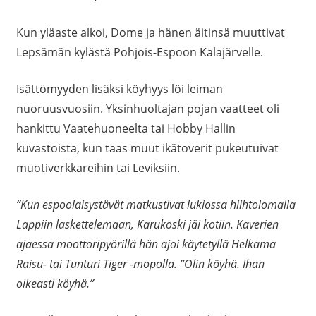
Kun yläaste alkoi, Dome ja hänen äitinsä muuttivat
Lepsämän kylästä Pohjois-Espoon Kalajärvelle.
Isättömyyden lisäksi köyhyys löi leiman
nuoruusvuosiin. Yksinhuoltajan pojan vaatteet oli
hankittu Vaatehuoneelta tai Hobby Hallin
kuvastoista, kun taas muut ikätoverit pukeutuivat
muotiverkkareihin tai Leviksiin.
”Kun espoolaisystävät matkustivat lukiossa hiihtolomalla
Lappiin laskettelemaan, Karukoski jäi kotiin. Kaverien
ajaessa moottoripyörillä hän ajoi käytetyllä Helkama
Raisu- tai Tunturi Tiger -mopolla. ”Olin köyhä. Ihan
oikeasti köyhä.”