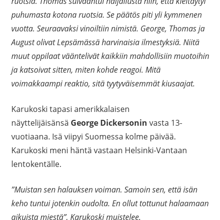
ruotsia. Thomas suivaantui naljailusta niin, että kieltäytyi
puhumasta kotona ruotsia. Se päätös piti yli kymmenen
vuotta. Seuraavaksi vinoiltiin nimistä. George, Thomas ja
August olivat Lepsämässä harvinaisia ilmestyksiä. Niitä
muut oppilaat vääntelivät kaikkiin mahdollisiin muotoihin
ja katsoivat sitten, miten kohde reagoi. Mitä
voimakkaampi reaktio, sitä tyytyväisemmät kiusaajat.
Karukoski tapasi amerikkalaisen
näyttelijäisänsä
George Dickersonin
vasta 13-
vuotiaana. Isä viipyi Suomessa kolme päivää.
Karukoski meni häntä vastaan Helsinki-Vantaan
lentokentälle.
”Muistan sen halauksen voiman. Samoin sen, että isän
keho tuntui jotenkin oudolta. En ollut tottunut halaamaan
aikuista miestä”, Karukoski muistelee.