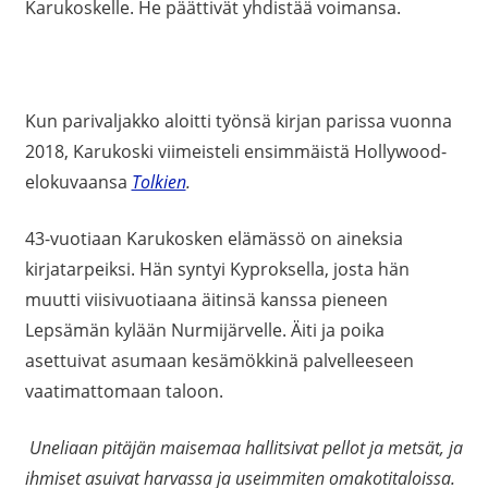
Karukoskelle. He päättivät yhdistää voimansa.
Kun parivaljakko aloitti työnsä kirjan parissa vuonna
2018, Karukoski viimeisteli ensimmäistä Hollywood-
elokuvaansa
Tolkien
.
43-vuotiaan Karukosken elämässö on aineksia
kirjatarpeiksi. Hän syntyi Kyproksella, josta hän
muutti viisivuotiaana äitinsä kanssa pieneen
Lepsämän kylään Nurmijärvelle. Äiti ja poika
asettuivat asumaan kesämökkinä palvelleeseen
vaatimattomaan taloon.
Uneliaan pitäjän maisemaa hallitsivat pellot ja metsät, ja
ihmiset asuivat harvassa ja useimmiten omakotitaloissa.