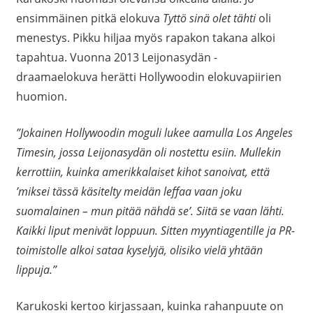
ensimmäinen pitkä elokuva
Tyttö sinä olet tähti
oli
menestys. Pikku hiljaa myös rapakon takana alkoi
tapahtua. Vuonna 2013 Leijonasydän -
draamaelokuva herätti Hollywoodin elokuvapiirien
huomion.
”Jokainen Hollywoodin moguli lukee aamulla Los Angeles
Timesin, jossa Leijonasydän oli nostettu esiin. Mullekin
kerrottiin, kuinka amerikkalaiset kihot sanoivat, että
’miksei tässä käsitelty meidän leffaa vaan joku
suomalainen – mun pitää nähdä se’. Siitä se vaan lähti.
Kaikki liput menivät loppuun. Sitten myyntiagentille ja PR-
toimistolle alkoi sataa kyselyjä, olisiko vielä yhtään
lippuja.”
Karukoski kertoo kirjassaan, kuinka rahanpuute on