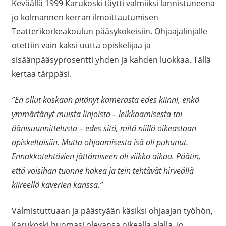
Keväällä 1999 Karukoski täytti valmiiksi lannistuneena
jo kolmannen kerran ilmoittautumisen
Teatterikorkeakoulun pääsykokeisiin. Ohjaajalinjalle
otettiin vain kaksi uutta opiskelijaa ja
sisäänpääsyprosentti yhden ja kahden luokkaa. Tällä
kertaa tärppäsi.
”En ollut koskaan pitänyt kamerasta edes kiinni, enkä
ymmärtänyt muista linjoista – leikkaamisesta tai
äänisuunnittelusta – edes sitä, mitä niillä oikeastaan
opiskeltaisiin. Mutta ohjaamisesta isä oli puhunut.
Ennakkotehtävien jättämiseen oli viikko aikaa. Päätin,
että voisihan tuonne hakea ja tein tehtävät hirveällä
kiireellä kaverien kanssa.”
Valmistuttuaan ja päästyään käsiksi ohjaajan työhön,
Karukoski huomasi olevansa oikealla alalla. Jo