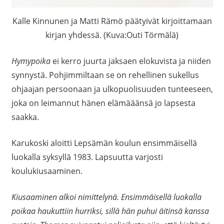
Kalle Kinnunen ja Matti Rämö päätyivät kirjoittamaan
kirjan yhdessä. (Kuva:Outi Törmälä)
Hymypoika
ei kerro juurta jaksaen elokuvista ja niiden
synnystä. Pohjimmiltaan se on rehellinen sukellus
ohjaajan persoonaan ja ulkopuolisuuden tunteeseen,
joka on leimannut hänen elämääänsä jo lapsesta
saakka.
Karukoski aloitti Lepsämän koulun ensimmäisellä
luokalla syksyllä 1983. Lapsuutta varjosti
koulukiusaaminen.
Kiusaaminen alkoi nimittelynä. Ensimmäisellä luokalla
poikaa haukuttiin hurriksi, sillä hän puhui äitinsä kanssa