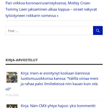
Next
Pari viikkoa koronaviruseristyksessä, Mötley Crüen
selaus
Post:
Tommy Leen jaksaminen alkaa loppua – oireet näkyvät
tylsistyneen rokkarin somessa
KIRJA-ARVOSTELUT
Kirja: Irwin ei esiintynyt koskaan kännissä
luottomuusikkonsa kanssa: ”Välillä viinaa meni
ja rahaa paloi ilmiliekeissä niin kauan kuin sitä
oli”
03.04.2026
Kirja: Näin CMX-yhtye hajosi: yksi kommentti