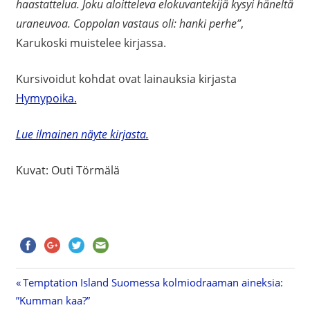
haastattelua. Joku aloitteleva elokuvantekijä kysyi häneltä
uraneuvoa. Coppolan vastaus oli: hanki perhe”
,
Karukoski muistelee kirjassa.
Kursivoidut kohdat ovat lainauksia kirjasta
Hymypoika.
Lue ilmainen näyte kirjasta.
Kuvat: Outi Törmälä
Previous
Temptation Island Suomessa kolmiodraaman aineksia:
Artikkelien
”Kumman kaa?”
Post: