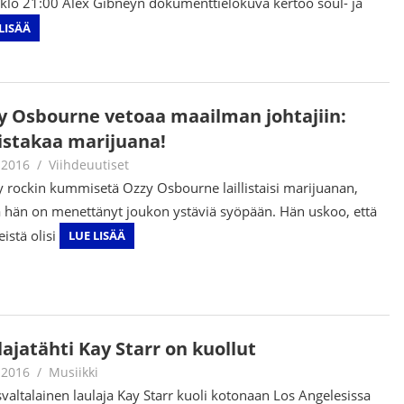
 klo 21:00 Alex Gibneyn dokumenttielokuva kertoo soul- ja
LISÄÄ
y Osbourne vetoaa maailman johtajiin:
listakaa marijuana!
.2016
Jouni Hirn
Viihdeuutiset
 rockin kummisetä Ozzy Osbourne laillistaisi marijuanan,
 hän on menettänyt joukon ystäviä syöpään. Hän uskoo, että
eistä olisi
LUE LISÄÄ
ajatähti Kay Starr on kuollut
.2016
Jouni Hirn
Musiikki
valtalainen laulaja Kay Starr kuoli kotonaan Los Angelesissa