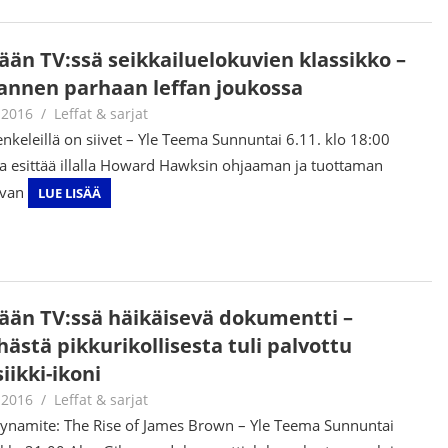
ään TV:ssä seikkailuelokuvien klassikko –
annen parhaan leffan joukossa
.2016
Jouni Hirn
Leffat & sarjat
enkeleillä on siivet – Yle Teema Sunnuntai 6.11. klo 18:00
 esittää illalla Howard Hawksin ohjaaman ja tuottaman
uvan
LUE LISÄÄ
ään TV:ssä häikäisevä dokumentti –
ästä pikkurikollisesta tuli palvottu
iikki-ikoni
.2016
Jouni Hirn
Leffat & sarjat
ynamite: The Rise of James Brown – Yle Teema Sunnuntai