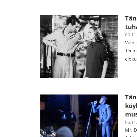
Tän
tuh
06.11
Vain 
Teema
elok
Tän
köyh
mus
06.11
Mr. D