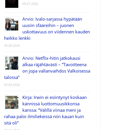
09.07.2026
Arvio: Ivalo-sarjassa hypätään
uusiin sfääreihin – juonen
uskottavuus on viidennen kauden
heikko lenkki
30.04.2026
Arvio: Netflix-hitin jatkokausi
alkaa räjähtävästi – ”Tavoitteena
on jopa vallanvaihdos Valkoisessa
talossa”
05.04.2026
Kirja: Irwin ei esiintynyt koskaan
kännissä luottomuusikkonsa
kanssa: ”Välillä viinaa meni ja
rahaa paloi ilmiliekeissä niin kauan kuin
sitä oli”