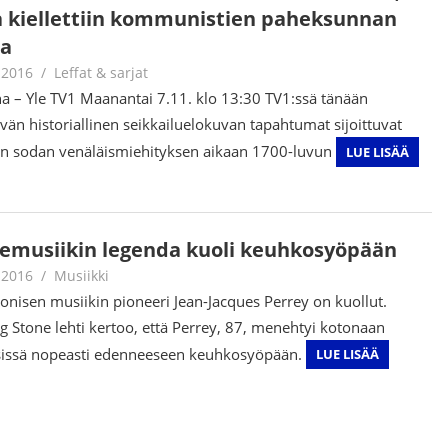
a kiellettiin kommunistien paheksunnan
ia
.2016
Jouni Hirn
Leffat & sarjat
ha – Yle TV1 Maanantai 7.11. klo 13:30 TV1:ssä tänään
vän historiallinen seikkailuelokuvan tapahtumat sijoittuvat
n sodan venäläismiehityksen aikaan 1700-luvun
LUE LISÄÄ
emusiikin legenda kuoli keuhkosyöpään
.2016
Jouni Hirn
Musiikki
ronisen musiikin pioneeri Jean-Jacques Perrey on kuollut.
ng Stone lehti kertoo, että Perrey, 87, menehtyi kotonaan
sissä nopeasti edenneeseen keuhkosyöpään.
LUE LISÄÄ