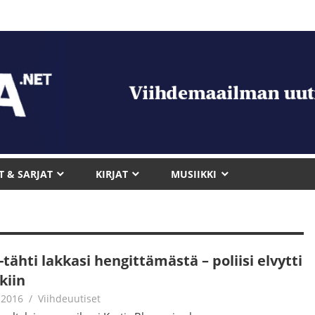
T & SARJAT
KIRJAT
MUSIIKKI
tähti lakkasi hengittämästä – poliisi elvytti
kiin
.2016
Jouni Hirn
Viihdeuutiset