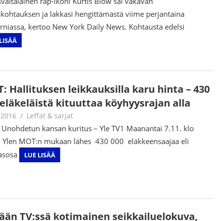
valtalainen rap-ikoni Kurtis Blow sai vakavan
skohtauksen ja lakkasi hengittämästä viime perjantaina
orniassa, kertoo New York Daily News. Kohtausta edelsi
LISÄÄ
: Hallituksen leikkauksilla karu hinta – 430
 eläkeläistä kituuttaa köyhyysrajan alla
.2016
Jouni Hirn
Leffat & sarjat
Unohdetun kansan kuritus – Yle TV1 Maanantai 7.11. klo
 Ylen MOT:n mukaan lähes 430 000 eläkkeensaajaa eli
asosa
LUE LISÄÄ
ään TV:ssä kotimainen seikkailuelokuva,