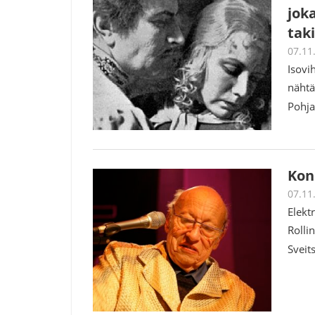
jok
tak
07.11
Isovi
nähtä
Pohja
Kon
07.11
Elekt
Rolli
Sveit