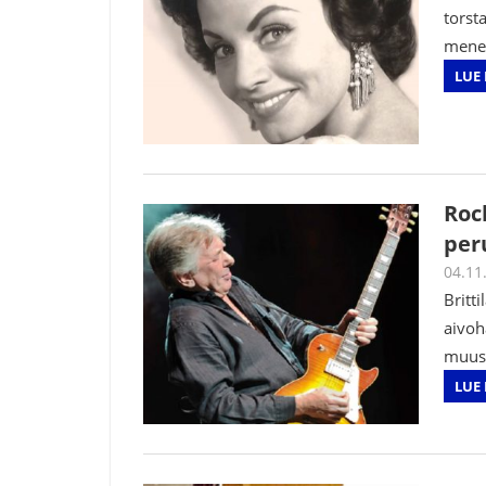
torst
meneh
LUE 
Roc
peru
04.11
Britti
aivoh
muusi
LUE 