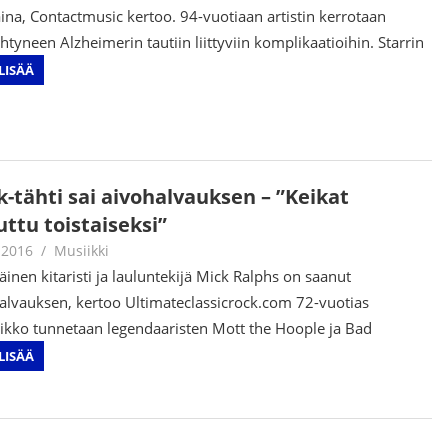
aina, Contactmusic kertoo. 94-vuotiaan artistin kerrotaan
tyneen Alzheimerin tautiin liittyviin komplikaatioihin. Starrin
LISÄÄ
k-tähti sai aivohalvauksen – ”Keikat
ttu toistaiseksi”
.2016
Jouni Hirn
Musiikki
läinen kitaristi ja lauluntekijä Mick Ralphs on saanut
alvauksen, kertoo Ultimateclassicrock.com 72-vuotias
kko tunnetaan legendaaristen Mott the Hoople ja Bad
LISÄÄ