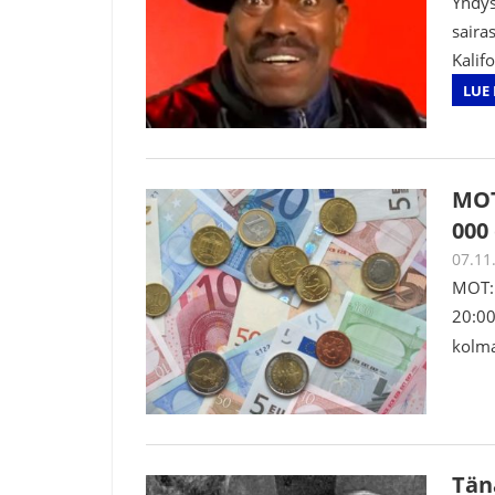
Yhdys
saira
Kalif
LUE 
MOT
000
07.11
MOT: 
20:00
kolm
Tän