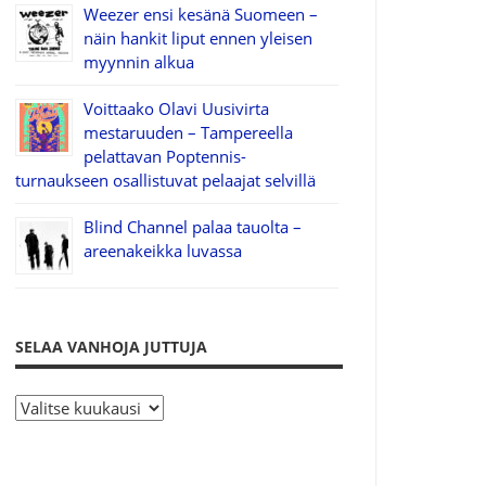
Weezer ensi kesänä Suomeen –
näin hankit liput ennen yleisen
myynnin alkua
Voittaako Olavi Uusivirta
mestaruuden – Tampereella
pelattavan Poptennis-
turnaukseen osallistuvat pelaajat selvillä
Blind Channel palaa tauolta –
areenakeikka luvassa
SELAA VANHOJA JUTTUJA
S
e
l