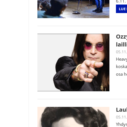
6.11.
LUE 
Ozz
lail
05.11
Heavy
koska
osa h
Laul
05.11
Yhdys