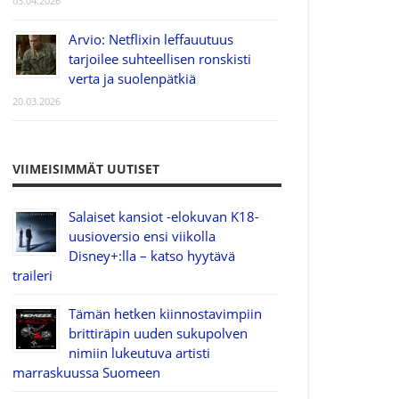
03.04.2026
Arvio: Netflixin leffauutuus
tarjoilee suhteellisen ronskisti
verta ja suolenpätkiä
20.03.2026
VIIMEISIMMÄT UUTISET
Salaiset kansiot -elokuvan K18-
uusioversio ensi viikolla
Disney+:lla – katso hyytävä
traileri
Tämän hetken kiinnostavimpiin
brittiräpin uuden sukupolven
nimiin lukeutuva artisti
marraskuussa Suomeen