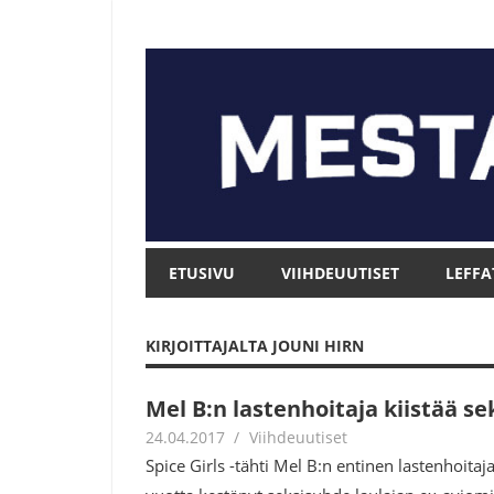
Skip
to
content
Mesta.net
Mesta.net
ETUSIVU
VIIHDEUUTISET
LEFFA
KIRJOITTAJALTA
JOUNI HIRN
Mel B:n lastenhoitaja kiistää s
24.04.2017
Jouni Hirn
Viihdeuutiset
Spice Girls -tähti Mel B:n entinen lastenhoitaja