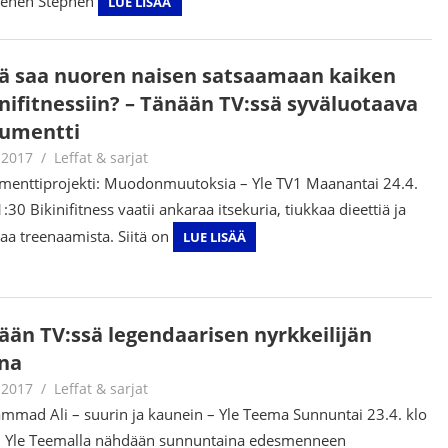
miehen Stephen
LUE LISÄÄ
ä saa nuoren naisen satsaamaan kaiken
inifitnessiin? – Tänään TV:ssä syväluotaava
umentti
.2017
Jouni Hirn
Leffat & sarjat
enttiprojekti: Muodonmuutoksia – Yle TV1 Maanantai 24.4.
:30 Bikinifitness vaatii ankaraa itsekuria, tiukkaa dieettiä ja
aa treenaamista. Siitä on
LUE LISÄÄ
ään TV:ssä legendaarisen nyrkkeilijän
ina
.2017
Jouni Hirn
Leffat & sarjat
mad Ali – suurin ja kaunein – Yle Teema Sunnuntai 23.4. klo
 Yle Teemalla nähdään sunnuntaina edesmenneen