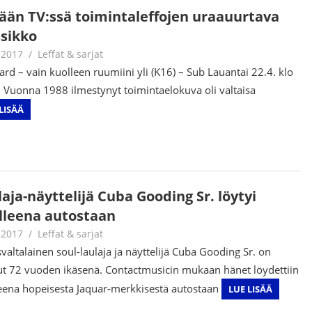
ään TV:ssä toimintaleffojen uraauurtava
ssikko
.2017
Jouni Hirn
Leffat & sarjat
ard – vain kuolleen ruumiini yli (K16) – Sub Lauantai 22.4. klo
 Vuonna 1988 ilmestynyt toimintaelokuva oli valtaisa
LISÄÄ
aja-näyttelijä Cuba Gooding Sr. löytyi
lleena autostaan
.2017
Jouni Hirn
Leffat & sarjat
valtalainen soul-laulaja ja näyttelijä Cuba Gooding Sr. on
ut 72 vuoden ikäsenä. Contactmusicin mukaan hänet löydettiin
eena hopeisesta Jaquar-merkkisestä autostaan
LUE LISÄÄ