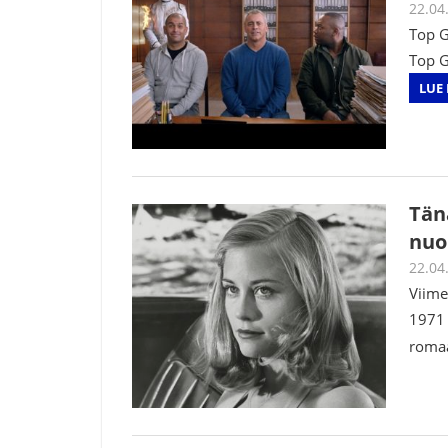
22.04
Top G
Top G
LUE 
Tän
nuo
22.04
Viime
1971 
romaa