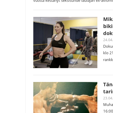
vuotta kestänyt seksisuhde laulajan ex-avio
Mik
bik
dok
24.04
Dokum
klo 21
rankk
Tän
tar
23.04
Muham
16:00