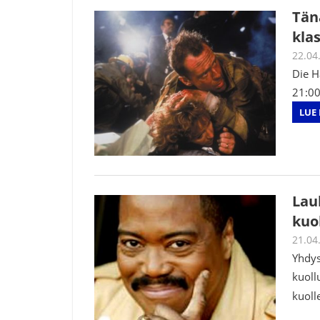
Tän
kla
22.04
Die H
21:00
LUE 
Laul
kuo
21.04
Yhdys
kuoll
kuoll