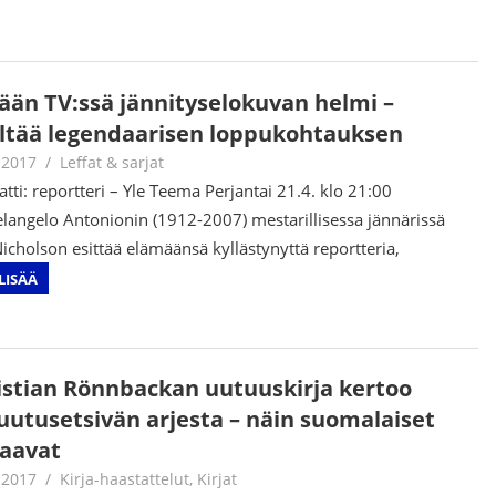
ään TV:ssä jännityselokuvan helmi –
ältää legendaarisen loppukohtauksen
.2017
Jouni Hirn
Leffat & sarjat
ti: reportteri – Yle Teema Perjantai 21.4. klo 21:00
langelo Antonionin (1912-2007) mestarillisessa jännärissä
Nicholson esittää elämäänsä kyllästynyttä reportteria,
LISÄÄ
istian Rönnbackan uutuuskirja kertoo
uutusetsivän arjesta – näin suomalaiset
jaavat
.2017
Jouni Hirn
Kirja-haastattelut
,
Kirjat