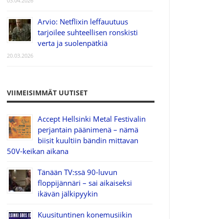
03.04.2026
Arvio: Netflixin leffauutuus
tarjoilee suhteellisen ronskisti
verta ja suolenpätkiä
20.03.2026
VIIMEISIMMÄT UUTISET
Accept Hellsinki Metal Festivalin
perjantain päänimenä – nämä
biisit kuultiin bändin mittavan
50V-keikan aikana
Tänään TV:ssä 90-luvun
floppijännäri – sai aikaiseksi
ikävän jälkipyykin
Kuusituntinen konemusiikin