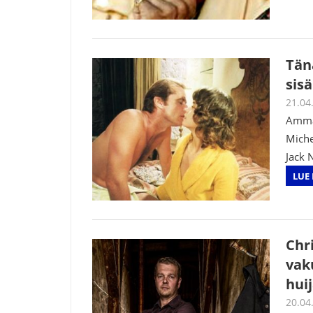
Tän
sis
21.04
Ammat
Miche
Jack 
LUE 
Chr
vak
hui
20.04