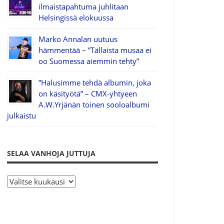
ilmaistapahtuma juhlitaan
Helsingissä elokuussa
Marko Annalan uutuus
hämmentää – ”Tällaista musaa ei
oo Suomessa aiemmin tehty”
”Halusimme tehdä albumin, joka
on käsityötä” – CMX-yhtyeen
A.W.Yrjänän toinen sooloalbumi
julkaistu
SELAA VANHOJA JUTTUJA
S
e
l
a