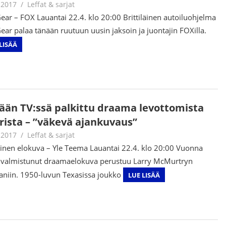
.2017
Jouni Hirn
Leffat & sarjat
ear – FOX Lauantai 22.4. klo 20:00 Brittiläinen autoiluohjelma
ear palaa tänään ruutuun uusin jaksoin ja juontajin FOXilla.
LISÄÄ
ään TV:ssä palkittu draama levottomista
rista – ”väkevä ajankuvaus”
.2017
Jouni Hirn
Leffat & sarjat
inen elokuva – Yle Teema Lauantai 22.4. klo 20:00 Vuonna
valmistunut draamaelokuva perustuu Larry McMurtryn
niin. 1950-luvun Texasissa joukko
LUE LISÄÄ