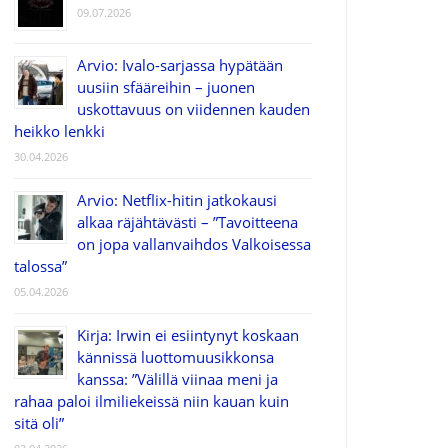
09.07.2026
Arvio: Ivalo-sarjassa hypätään
uusiin sfääreihin – juonen
uskottavuus on viidennen kauden
heikko lenkki
30.04.2026
Arvio: Netflix-hitin jatkokausi
alkaa räjähtävästi – ”Tavoitteena
on jopa vallanvaihdos Valkoisessa
talossa”
05.04.2026
Kirja: Irwin ei esiintynyt koskaan
kännissä luottomuusikkonsa
kanssa: ”Välillä viinaa meni ja
rahaa paloi ilmiliekeissä niin kauan kuin
sitä oli”