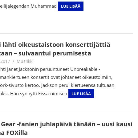
keilijalegendan Muhammad
LUE LISÄÄ
 lähti oikeustaistoon konserttijättiä
taan – suivaantui perumisesta
.2017
Jouni Hirn
Musiikki
hti Janet Jacksonin peruuntuneet Unbreakable -
mankiertueen konsertit ovat johtaneet oikeustoimiin,
fork-sivusto kertoo. Jackson perui kiertueensa tultuaan
aksi. Hän synnytti Eissa-nimisen
LUE LISÄÄ
 Gear -fanien juhlapäivä tänään – uusi kausi
aa FOXilla