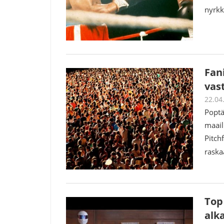
nyrk
Fani
vas
22.04
Poptä
maail
Pitch
raska
Top
alk