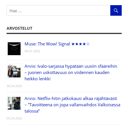
ARVOSTELUT
Muse: The Wow! Signal ★★★★☆
09.07.2026
Arvio: Ivalo-sarjassa hypätään uusiin sfääreihin
– juonen uskottavuus on viidennen kauden
heikko lenkki
30.04.2026
Arvio: Netflix-hitin jatkokausi alkaa räjähtävästi
– ”Tavoitteena on jopa vallanvaihdos Valkoisessa
talossa”
05.04.2026