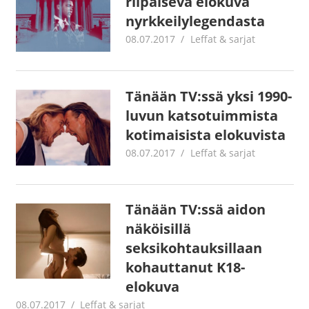
riipaiseva elokuva
nyrkkeilylegendasta
08.07.2017
Jouni Hirn
Leffat & sarjat
Tänään TV:ssä yksi 1990-
luvun katsotuimmista
kotimaisista elokuvista
08.07.2017
Jouni Hirn
Leffat & sarjat
Tänään TV:ssä aidon
näköisillä
seksikohtauksillaan
kohauttanut K18-
elokuva
08.07.2017
Jouni Hirn
Leffat & sarjat