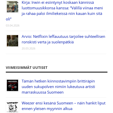
Kirja: Irwin ei esiintynyt koskaan kännissä
luottomuusikkonsa kanssa: ”Välillä viinaa meni
ja rahaa paloi ilmiliekeissä niin kauan kuin sitä
oli”
03.04.2026
Arvio: Netflixin leffauutuus tarjoilee suhteellisen
ronskisti verta ja suolenpätkiä
20.03.2026
VIIMEISIMMÄT UUTISET
Tämän hetken kiinnostavimpiin brittiräpin
uuden sukupolven nimiin lukeutuva artisti
marraskuussa Suomeen
Weezer ensi kesänä Suomeen – näin hankit liput
ennen yleisen myynnin alkua