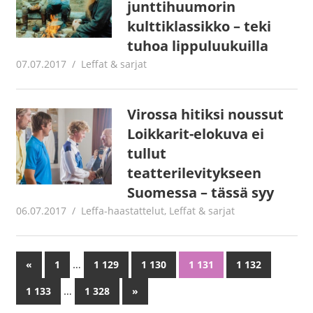
junttihuumorin
kulttiklassikko – teki
tuhoa lippuluukuilla
07.07.2017
Jouni Hirn
Leffat & sarjat
Virossa hitiksi noussut
Loikkarit-elokuva ei
tullut
teatterilevitykseen
Suomessa – tässä syy
06.07.2017
Jouni Hirn
Leffa-haastattelut
,
Leffat & sarjat
…
«
Previous
1
1 129
1 130
1 131
1 132
Artikkelien
Posts
…
1 133
1 328
Next
»
selaus
Posts