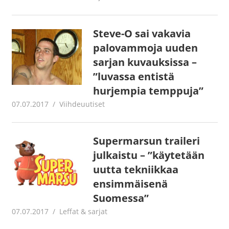
Steve-O sai vakavia
palovammoja uuden
sarjan kuvauksissa –
”luvassa entistä
hurjempia temppuja”
07.07.2017
Jouni Hirn
Viihdeuutiset
Supermarsun traileri
julkaistu – ”käytetään
uutta tekniikkaa
ensimmäisenä
Suomessa”
07.07.2017
Jouni Hirn
Leffat & sarjat