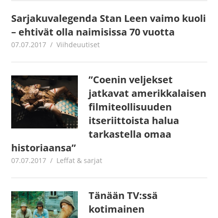
Sarjakuvalegenda Stan Leen vaimo kuoli
– ehtivät olla naimisissa 70 vuotta
07.07.2017
Jouni Hirn
Viihdeuutiset
”Coenin veljekset
jatkavat amerikkalaisen
filmiteollisuuden
itseriittoista halua
tarkastella omaa
historiaansa”
07.07.2017
Jouni Hirn
Leffat & sarjat
Tänään TV:ssä
kotimainen