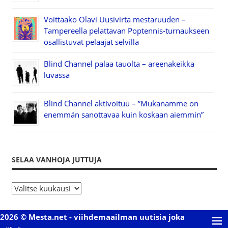
Voittaako Olavi Uusivirta mestaruuden –
Tampereella pelattavan Poptennis-turnaukseen
osallistuvat pelaajat selvillä
Blind Channel palaa tauolta – areenakeikka
luvassa
Blind Channel aktivoituu – ”Mukanamme on
enemmän sanottavaa kuin koskaan aiemmin”
SELAA VANHOJA JUTTUJA
S
e
l
2026 © Mesta.net - viihdemaailman uutisia joka
a