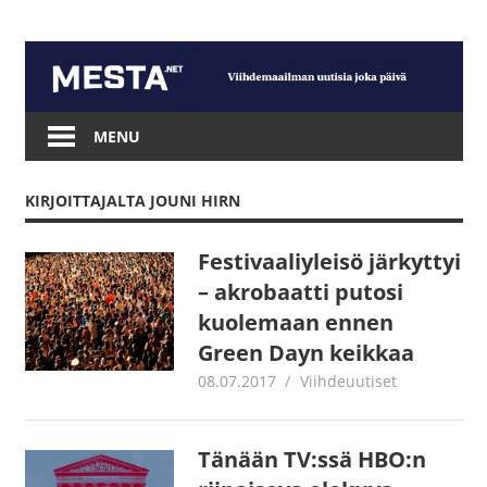
Skip
to
content
Mesta.net
MENU
KIRJOITTAJALTA
JOUNI HIRN
Festivaaliyleisö järkyttyi
– akrobaatti putosi
kuolemaan ennen
Green Dayn keikkaa
08.07.2017
Jouni Hirn
Viihdeuutiset
Tänään TV:ssä HBO:n