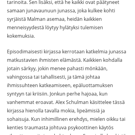
tarinoita. Sen lisäksi, että he kaikki ovat päätyneet
samaan junavaunuun junassa, joka kulkee kohti
syrjäistä Malman asemaa, heidän kaikkien
menneisyydestä löytyy hylätyksi tulemisen
kokemuksia.
Episodimaisesti kirjassa kerrotaan katkelmia junassa
matkustavien ihmisten elämästä. Kaikkien kohdalla
jotain särkyy, jokin menee pahasti mönkään,
vahingossa tai tahallisesti, ja tämä johtaa
ihmissuhteen katkeamiseen, epäluottamuksen
syntyyn tai kriisiin. Jonkun perhe hajoaa, kun
vanhemmat eroavat. Alex Schulman käsittelee tässä
kirjassa hienolla tavalla mokia, lipeämisiä ja
sohaisuja. Kun inhimillinen erehdys, mielen oikku tai
kenties traumasta johtuva psykoottinen käytös