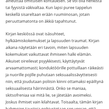
aiheuttaa omituisen kohtauksen. Se voi olla henkistä
tai fyysistä väkivaltaa. Kun lapsi puree tappelun
keskellä sisareltaan erään ruumiinosan, jotain
peruuttamatonta on äkkiä tapahtunut.
Kirjan keskiössä ovat isäsuhteet,
hylkäämiskokemukset ja lapsuuden traumat. Kirjan
aikana näytetään eri tavoin, miten lapsuuden
kokemukset vaikuttavat ihmiseen halki elämän.
Aikuiset oireilevat psyykkisesti, käyttäytyvät
arvaamattomasti; konduktöörille pottuillaan räikeästi
ja nuorille pojille puhutaan seksuaalissävytteisesti
niin, että joudutaan poliisin kiinni ottamaksi epäiltynä
seksuaalisesta häirinnästä. Onko se maniaa,
skitsofreniaa vai mitä lie, se jätetään avoimeksi.
Joskus ihmiset vain kilahtavat. Toisaalta, tämän kirjan
hahmojen taustoja pohjustetaan sen verran, että