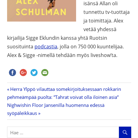
isänsä Allan oli
tunnettu tv-tuottaja
ja toimittaja. Alex
vetää yhdessä
kirjailija Sigge Eklundin kanssa yhtä Ruotsin
suosituinta
podcastia
, jolla on 750 000 kuuntelijaa.
Alex & Sigge -nimellä tehdään myös liveshow’ta.
Previous
Herra Ylppö vilauttaa somekirjoituksessaan rokkarin
Artikkelien
pehmeämpää puolta: ”Tahrat voivat olla iloinen asia”
Post:
Next
Nighwishin Floor Jansenilla huomenna edessä
selaus
Post:
syöpäleikkaus