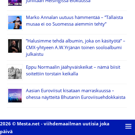
juhlitaan Helsingissä elokuussa
Marko Annalan uutuus hämmentää – ”Tällaista
musaa ei oo Suomessa aiemmin tehty”
”Halusimme tehdä albumin, joka on käsityötä” –
CMX-yhtyeen A.W.Yrjänän toinen sooloalbumi
julkaistu
Eppu Normaalin jäähyväiskeikat – nämä biisit
soitettiin torstain keikalla
Aasian Euroviisut kisataan marraskuussa –
ohessa näytteitä Bhutanin Euroviisuehdokkaista
2026 © Mesta.net - viihdemaailman uutisia joka
päivä