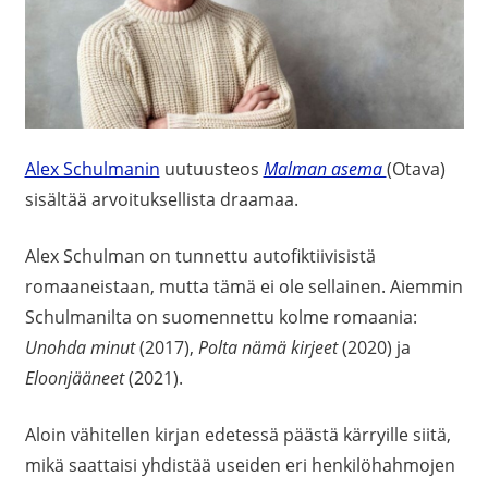
Alex Schulmanin
uutuusteos
Malman asema
(Otava)
sisältää arvoituksellista draamaa.
Alex Schulman on tunnettu autofiktiivisistä
romaaneistaan, mutta tämä ei ole sellainen. Aiemmin
Schulmanilta on suomennettu kolme romaania:
Unohda minut
(2017),
Polta nämä kirjeet
(2020)
ja
Eloonjääneet
(2021).
Aloin vähitellen kirjan edetessä päästä kärryille siitä,
mikä saattaisi yhdistää useiden eri henkilöhahmojen