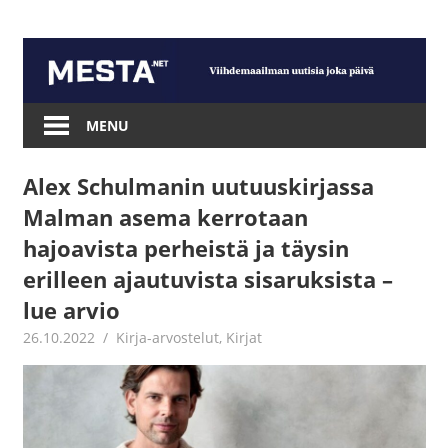
Skip
to
content
Mesta.net
MENU
Alex Schulmanin uutuuskirjassa
Malman asema kerrotaan
hajoavista perheistä ja täysin
erilleen ajautuvista sisaruksista –
lue arvio
26.10.2022
Jouni Hirn
Kirja-arvostelut
,
Kirjat