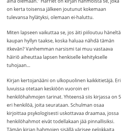
aina olemaan.” Harriet on kirjan hahmoista se, joka
on kerta toisensa jälkeen joutunut kokemaan
tulevansa hylätyksi, olemaan ei-haluttu.
Miten lapseen vaikuttaa se, jos äiti piiloutuu häneltä
kaupan hyllyn taakse, koska haluaa nähdä tämän
itkevän? Vanhemman narsismi tai muu vastaava
häiriö aiheuttaa lapsen henkiselle kehitykselle
tuhojaan…
Kirjan kertojanääni on ulkopuolinen kaikkitietäjä. Eri
luvuissa otetaan keskiöön vuoroin eri
henkilöhahmojen tarinat. Yhteensä siis kirjassa on 5
eri henkilöä, joita seurataan. Schulman osaa
kirjoittaa psykologisesti uskottavaa draamaa, jossa
henkilöhahmot eivät todellakaan jää pinnallisiksi.
Tämän kirjan hahmojen sisällä värisee pelokkaita