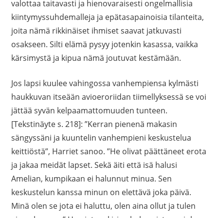
valottaa taitavasti ja hienovaraisesti ongelmallisia
kiintymyssuhdemalleja ja epätasapainoisia tilanteita,
joita nämä rikkinäiset ihmiset saavat jatkuvasti
osakseen. Silti elämä pysyy jotenkin kasassa, vaikka
kärsimystä ja kipua nämä joutuvat kestämään.
Jos lapsi kuulee vahingossa vanhempiensa kylmästi
haukkuvan itseään avioeroriidan tiimellyksessä se voi
jättää syvän kelpaamattomuuden tunteen.
[Tekstinäyte s. 218]: ”Kerran pienenä makasin
sängyssäni ja kuuntelin vanhempieni keskustelua
keittiöstä”, Harriet sanoo. ”He olivat päättäneet erota
ja jakaa meidät lapset. Sekä äiti että isä halusi
Amelian, kumpikaan ei halunnut minua. Sen
keskustelun kanssa minun on elettävä joka päivä.
Minä olen se jota ei haluttu, olen aina ollut ja tulen