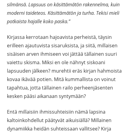
silmänsä. Lapsuus on käsittämätön rakennelma, kuin
moderni taideteos. Käsittämätön ja turha. Tekisi mieli
potkaista hajalle koko paska.”
Kirjassa kerrotaan hajoavista perheistä, täysin
erilleen ajautuvista sisaruksista, ja siitä, millaisen
sisäisen arven ihmiseen voi jättää tällainen suuri
vaiettu skisma. Miksi en ole nähnyt siskoani
lapsuuden jälkeen? murehtii eräs kirjan hahmoista
kovaa ikävää potien. Mitä kummallista on voinut
tapahtua, jotta tällainen railo perheenjäsenten
kesken pääsi aikanaan syntymään?
Entä millaisiin ihmissuhteisiin nämä lapsina
kaltoinkohdellut päätyvät aikuisiällä? Millainen
dynamiikka heidän suhteissaan vallitsee? Kirja