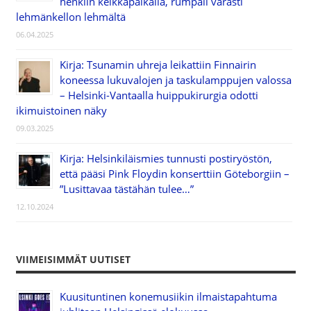
henkiin keikkapaikalla, rumpali varasti
lehmänkellon lehmältä
06.04.2025
Kirja: Tsunamin uhreja leikattiin Finnairin
koneessa lukuvalojen ja taskulamppujen valossa
– Helsinki-Vantaalla huippukirurgia odotti
ikimuistoinen näky
09.03.2025
Kirja: Helsinkiläismies tunnusti postiryöstön,
että pääsi Pink Floydin konserttiin Göteborgiin –
”Lusittavaa tästähän tulee…”
12.10.2024
VIIMEISIMMÄT UUTISET
Kuusituntinen konemusiikin ilmaistapahtuma