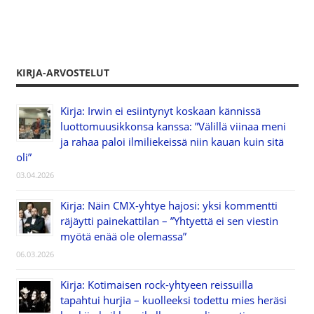
KIRJA-ARVOSTELUT
Kirja: Irwin ei esiintynyt koskaan kännissä
luottomuusikkonsa kanssa: ”Välillä viinaa meni
ja rahaa paloi ilmiliekeissä niin kauan kuin sitä
oli”
03.04.2026
Kirja: Näin CMX-yhtye hajosi: yksi kommentti
räjäytti painekattilan – ”Yhtyettä ei sen viestin
myötä enää ole olemassa”
06.03.2026
Kirja: Kotimaisen rock-yhtyeen reissuilla
tapahtui hurjia – kuolleeksi todettu mies heräsi