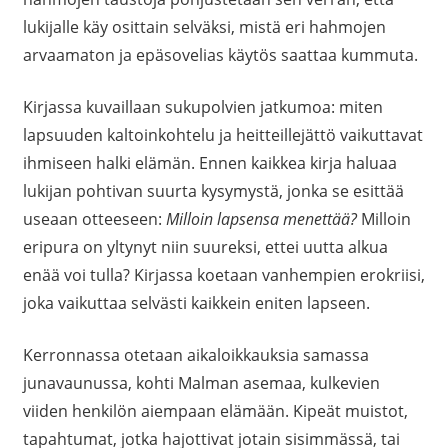
lukijalle käy osittain selväksi, mistä eri hahmojen
arvaamaton ja epäsovelias käytös saattaa kummuta.
Kirjassa kuvaillaan sukupolvien jatkumoa: miten
lapsuuden kaltoinkohtelu ja heitteillejättö vaikuttavat
ihmiseen halki elämän. Ennen kaikkea kirja haluaa
lukijan pohtivan suurta kysymystä, jonka se esittää
useaan otteeseen:
Milloin lapsensa menettää?
Milloin
eripura on yltynyt niin suureksi, ettei uutta alkua
enää voi tulla? Kirjassa koetaan vanhempien erokriisi,
joka vaikuttaa selvästi kaikkein eniten lapseen.
Kerronnassa otetaan aikaloikkauksia samassa
junavaunussa, kohti Malman asemaa, kulkevien
viiden henkilön aiempaan elämään. Kipeät muistot,
tapahtumat, jotka hajottivat jotain sisimmässä, tai