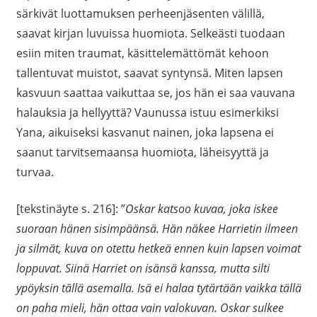
särkivät luottamuksen perheenjäsenten välillä,
saavat kirjan luvuissa huomiota. Selkeästi tuodaan
esiin miten traumat, käsittelemättömät kehoon
tallentuvat muistot, saavat syntynsä. Miten lapsen
kasvuun saattaa vaikuttaa se, jos hän ei saa vauvana
halauksia ja hellyyttä? Vaunussa istuu esimerkiksi
Yana, aikuiseksi kasvanut nainen, joka lapsena ei
saanut tarvitsemaansa huomiota, läheisyyttä ja
turvaa.
[tekstinäyte s. 216]: ”
Oskar katsoo kuvaa, joka iskee
suoraan hänen sisimpäänsä. Hän näkee Harrietin ilmeen
ja silmät, kuva on otettu hetkeä ennen kuin lapsen voimat
loppuvat. Siinä Harriet on isänsä kanssa, mutta silti
ypöyksin tällä asemalla. Isä ei halaa tytärtään vaikka tällä
on paha mieli, hän ottaa vain valokuvan. Oskar sulkee