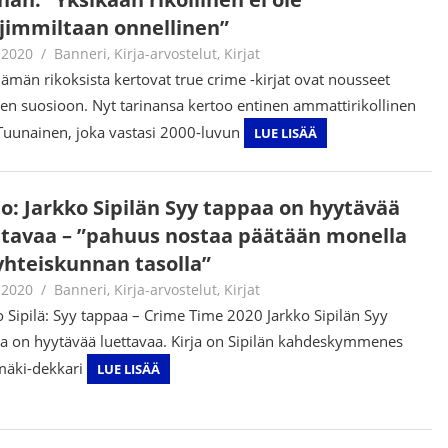
jimmiltaan onnellinen”
.2020
Jouni Hirn
Banneri
,
Kirja-arvostelut
,
Kirjat
lämän rikoksista kertovat true crime -kirjat ovat nousseet
en suosioon. Nyt tarinansa kertoo entinen ammattirikollinen
Tuunainen, joka vastasi 2000-luvun
LUE LISÄÄ
io: Jarkko Sipilän Syy tappaa on hyytävää
ttavaa – ”pahuus nostaa päätään monella
 yhteiskunnan tasolla”
.2020
Jouni Hirn
Banneri
,
Kirja-arvostelut
,
Kirjat
o Sipilä: Syy tappaa – Crime Time 2020 Jarkko Sipilän Syy
a on hyytävää luettavaa. Kirja on Sipilän kahdeskymmenes
mäki-dekkari
LUE LISÄÄ