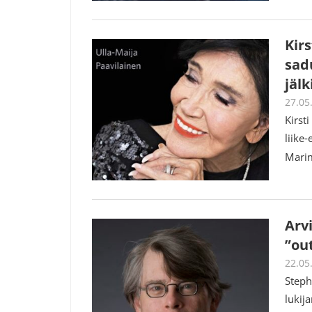
Kir
sad
jälk
27.05
Kirst
liike
Marim
Arvi
”ou
22.05
Steph
lukij