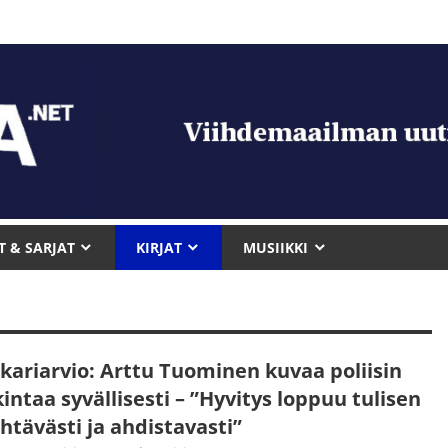
T & SARJAT
KIRJAT
MUSIIKKI
kariarvio: Arttu Tuominen kuvaa poliisin
intaa syvällisesti – ”Hyvitys loppuu tulisen
htävästi ja ahdistavasti”