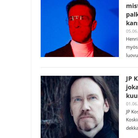
mis
pal
kan
05.06
Henri
myös 
luovu
JP 
jok
kuu
01.06
JP Ko
Koski
dekka