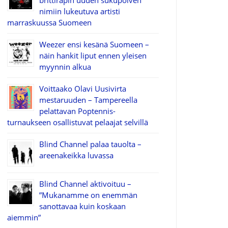
brittiräpin uuden sukupolven
nimiin lukeutuva artisti
marraskuussa Suomeen
Weezer ensi kesänä Suomeen –
näin hankit liput ennen yleisen
myynnin alkua
Voittaako Olavi Uusivirta
mestaruuden – Tampereella
pelattavan Poptennis-
turnaukseen osallistuvat pelaajat selvillä
Blind Channel palaa tauolta –
areenakeikka luvassa
Blind Channel aktivoituu –
”Mukanamme on enemmän
sanottavaa kuin koskaan
aiemmin”