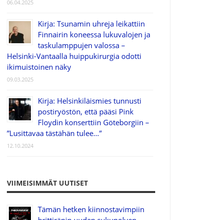
06.04.2025
Kirja: Tsunamin uhreja leikattiin
Finnairin koneessa lukuvalojen ja
taskulamppujen valossa –
Helsinki-Vantaalla huippukirurgia odotti
ikimuistoinen näky
09.03.2025
Kirja: Helsinkiläismies tunnusti
postiryöstön, että pääsi Pink
Floydin konserttiin Göteborgiin –
”Lusittavaa tästähän tulee…”
12.10.2024
VIIMEISIMMÄT UUTISET
Tämän hetken kiinnostavimpiin