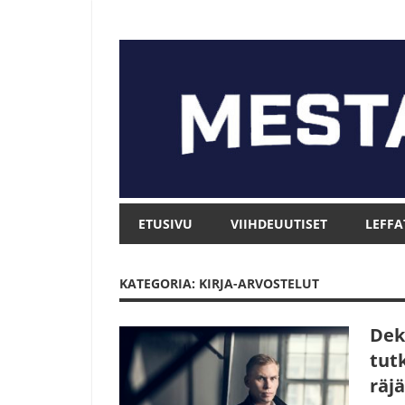
Skip
to
content
Mesta.net
Mesta.net
ETUSIVU
VIIHDEUUTISET
LEFFA
KATEGORIA: KIRJA-ARVOSTELUT
Dek
tutk
räjä