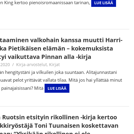
en King kertoo pienoisromaanissaan tarinan,
LUE LISÄÄ
taaminen valkohain kanssa muutti Harri-
ka Pietikäisen elämän – kokemuksista
yi vaikuttava Pinnan alla -kirja
.2020
Jouni Hirn
Kirja-arvostelut
,
Kirjat
än hengitystäni ja vilkuilen joka suuntaan. Alitajunnastani
avat pelot yrittävät vallata tilaa. Mitä jos hai yllättää minut
 painajaisissani? Mitä
LUE LISÄÄ
 Ruotsin etsityin rikollinen -kirja kertoo
kkiryöstäjä Toni Tuunaisen koskettavan
nan: ”Yksikään rikollinen ei ole