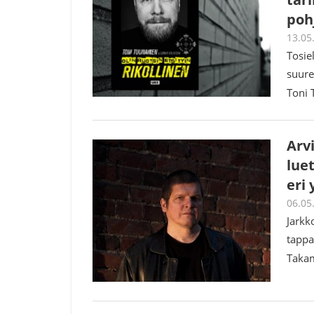
poh
13.05
Tosie
suure
Toni 
Arv
lue
eri
06.05
Jarkk
tappa
Taka