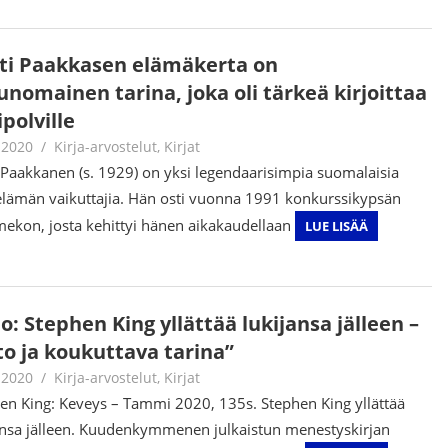
sti Paakkasen elämäkerta on
unomainen tarina, joka oli tärkeä kirjoittaa
ipolville
.2020
Jouni Hirn
Kirja-arvostelut
,
Kirjat
i Paakkanen (s. 1929) on yksi legendaarisimpia suomalaisia
-elämän vaikuttajia. Hän osti vuonna 1991 konkurssikypsän
ekon, josta kehittyi hänen aikakaudellaan
LUE LISÄÄ
o: Stephen King yllättää lukijansa jälleen –
to ja koukuttava tarina”
.2020
Jouni Hirn
Kirja-arvostelut
,
Kirjat
en King: Keveys – Tammi 2020, 135s. Stephen King yllättää
ansa jälleen. Kuudenkymmenen julkaistun menestyskirjan