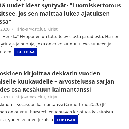
tä uudet ideat syntyvät- ”Luomiskertomus
kitsee, jos sen malttaa lukea ajatuksen
ssa”
.2020
Jouni Hirn
Kirja-arvostelut
,
Kirjat
 ”Henkka” Hyppönen on tuttu televisiosta ja radiosta. Hän on
yrittäjä ja puhuja, joka on erikoistunut tulevaisuuteen ja
uteen.
LUE LISÄÄ
Koskinen kirjoittaa dekkarin vuoden
aiselle kuukaudelle – arvostelussa sarjan
des osa Kesäkuun kalmantanssi
.2020
Jouni Hirn
Kirja-arvostelut
,
Kirjat
skinen – Kesäkuun kalmantanssi (Crime Time 2020) JP
nen on ottanut haasteellien tehtävän kirjoittaa kaksitoista
ria, yhden vuoden jokaista
LUE LISÄÄ