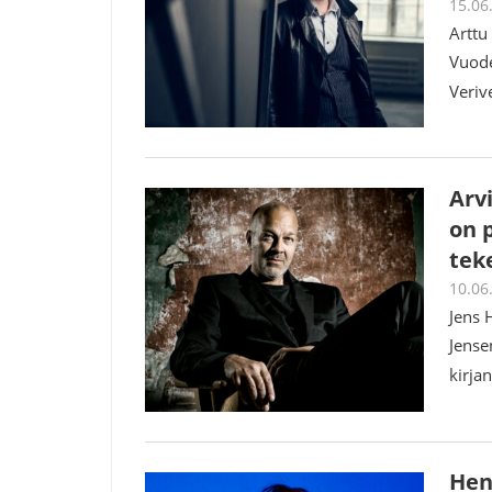
15.06
Arttu
Vuode
Veriv
Arv
on p
teke
10.06
Jens 
Jense
kirja
Hen