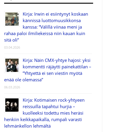
Kirja: Irwin ei esiintynyt koskaan
kännissä luottomuusikkonsa
kanssa: ”Välillä viinaa meni ja
rahaa paloi ilmiliekeissä niin kauan kuin
sitä oli”
03.04.2026
Kirja: Näin CMX-yhtye hajosi: yksi
kommentti räjäytti painekattilan –
”Yhtyettä ei sen viestin myötä
enää ole olemassa”
06.03.2026
Kirja: Kotimaisen rock-yhtyeen
reissuilla tapahtui hurjia –
kuolleeksi todettu mies heräsi
henkiin keikkapaikalla, rumpali varasti
lehmänkellon lehmältä