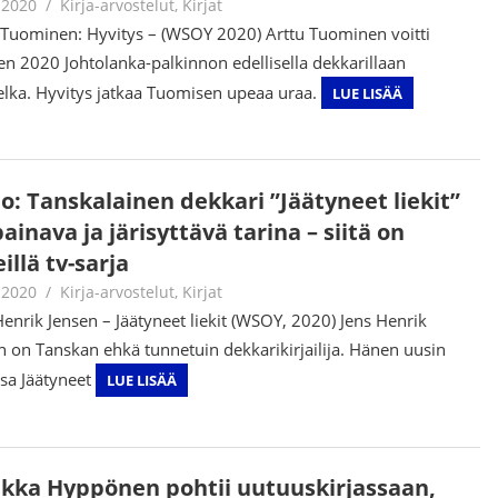
.2020
Jouni Hirn
Kirja-arvostelut
,
Kirjat
 Tuominen: Hyvitys – (WSOY 2020) Arttu Tuominen voitti
n 2020 Johtolanka-palkinnon edellisella dekkarillaan
elka. Hyvitys jatkaa Tuomisen upeaa uraa.
LUE LISÄÄ
io: Tanskalainen dekkari ”Jäätyneet liekit”
ainava ja järisyttävä tarina – siitä on
illä tv-sarja
.2020
Jouni Hirn
Kirja-arvostelut
,
Kirjat
Henrik Jensen – Jäätyneet liekit (WSOY, 2020) Jens Henrik
n on Tanskan ehkä tunnetuin dekkarikirjailija. Hänen uusin
nsa Jäätyneet
LUE LISÄÄ
kka Hyppönen pohtii uutuuskirjassaan,