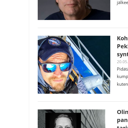
jälke
Koh
Pek
synt
20.05
Pidät
kumpu
kuten
Olin
pan
tari