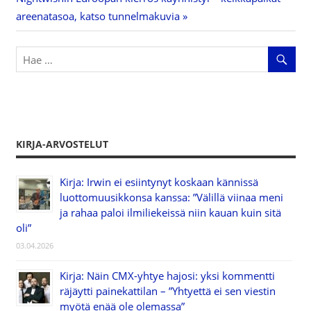
selaus
Post:
areenatasoa, katso tunnelmakuvia
KIRJA-ARVOSTELUT
Kirja: Irwin ei esiintynyt koskaan kännissä
luottomuusikkonsa kanssa: ”Välillä viinaa meni
ja rahaa paloi ilmiliekeissä niin kauan kuin sitä
oli”
03.04.2026
Kirja: Näin CMX-yhtye hajosi: yksi kommentti
räjäytti painekattilan – ”Yhtyettä ei sen viestin
myötä enää ole olemassa”