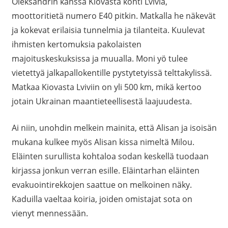
Oleksandrin kanssa Kiovasta kohti Lviviä,
moottoritietä numero E40 pitkin. Matkalla he näkevät
ja kokevat erilaisia tunnelmia ja tilanteita. Kuulevat
ihmisten kertomuksia pakolaisten
majoituskeskuksissa ja muualla. Moni yö tulee
vietettyä jalkapallokentille pystytetyissä telttakylissä.
Matkaa Kiovasta Lviviin on yli 500 km, mikä kertoo
jotain Ukrainan maantieteellisestä laajuudesta.
Ai niin, unohdin melkein mainita, että Alisan ja isoisän
mukana kulkee myös Alisan kissa nimeltä Milou.
Eläinten surullista kohtaloa sodan keskellä tuodaan
kirjassa jonkun verran esille. Eläintarhan eläinten
evakuointirekkojen saattue on melkoinen näky.
Kaduilla vaeltaa koiria, joiden omistajat sota on
vienyt mennessään.