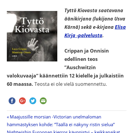
Tyttö Kiovasta saatavana
äänikirjana (lukijana Usva
Kärnä) sekä e-kirjana
Elisa
Kirja -palvelusta
.
Crippan ja Onnisin
edellinen teos
”Auschwitzin
valokuvaaja” käännettiin 12 kielelle ja julkaistiin
60 maassa.
Teosta ei ole vielä suomennettu.
Previous
Maajussille morsian -Victorian unelmaloman
Artikkelien
hämmästyksen kohde: ”Täällä ei näkyny ristin sielua”
Post:
Next
Nightwishin Euroopan kierros käynnistyi – keikkapaikat