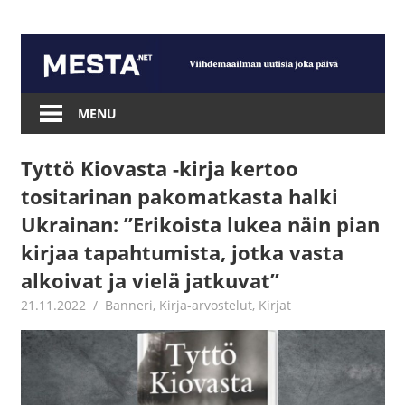
Skip
to
content
Mesta.net
MENU
Tyttö Kiovasta -kirja kertoo
tositarinan pakomatkasta halki
Ukrainan: ”Erikoista lukea näin pian
kirjaa tapahtumista, jotka vasta
alkoivat ja vielä jatkuvat”
21.11.2022
Jouni Hirn
Banneri
,
Kirja-arvostelut
,
Kirjat