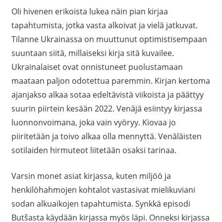
Oli hivenen erikoista lukea näin pian kirjaa
tapahtumista, jotka vasta alkoivat ja vielä jatkuvat.
Tilanne Ukrainassa on muuttunut optimistisempaan
suuntaan siitä, millaiseksi kirja sitä kuvailee.
Ukrainalaiset ovat onnistuneet puolustamaan
maataan paljon odotettua paremmin. Kirjan kertoma
ajanjakso alkaa sotaa edeltävistä viikoista ja päättyy
suurin piirtein kesään 2022. Venäjä esiintyy kirjassa
luonnonvoimana, joka vain vyöryy. Kiovaa jo
piiritetään ja toivo alkaa olla mennyttä. Venäläisten
sotilaiden hirmuteot liitetään osaksi tarinaa.
Varsin monet asiat kirjassa, kuten miljöö ja
henkilöhahmojen kohtalot vastasivat mielikuviani
sodan alkuaikojen tapahtumista. Synkkä episodi
Butŝasta käydään kirjassa myös läpi. Onneksi kirjassa