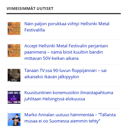
VIIMEISIMMÄT UUTISET
Näin paljon porukkaa viihtyi Hellsinki Metal
Festivalilla
Accept Hellsinki Metal Festivalin perjantain
päänimenä – nämä biisit kuultiin bändin
mittavan 50V-keikan aikana
Tänään TV:ssä 90-luvun floppijännäri – sai
aikaiseksi ikävän jälkipyykin
Kuusituntinen konemusiikin ilmaistapahtuma
juhlitaan Helsingissä elokuussa
Marko Annalan uutuus hämmentää – ”Tällaista
musaa ei oo Suomessa aiemmin tehty”