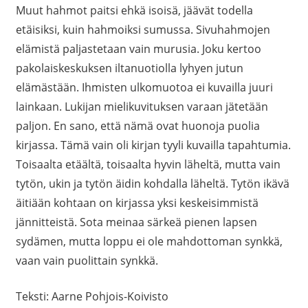
Muut hahmot paitsi ehkä isoisä, jäävät todella
etäisiksi, kuin hahmoiksi sumussa. Sivuhahmojen
elämistä paljastetaan vain murusia. Joku kertoo
pakolaiskeskuksen iltanuotiolla lyhyen jutun
elämästään. Ihmisten ulkomuotoa ei kuvailla juuri
lainkaan. Lukijan mielikuvituksen varaan jätetään
paljon. En sano, että nämä ovat huonoja puolia
kirjassa. Tämä vain oli kirjan tyyli kuvailla tapahtumia.
Toisaalta etäältä, toisaalta hyvin läheltä, mutta vain
tytön, ukin ja tytön äidin kohdalla läheltä. Tytön ikävä
äitiään kohtaan on kirjassa yksi keskeisimmistä
jännitteistä. Sota meinaa särkeä pienen lapsen
sydämen, mutta loppu ei ole mahdottoman synkkä,
vaan vain puolittain synkkä.
Teksti: Aarne Pohjois-Koivisto