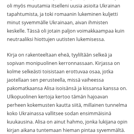
oli myös muutamia itselleni uusia asioita Ukrainan
tapahtumista, ja toki romaanin lukeminen kuljetti
minut syvemmälle Ukrainaan, aivan ihmisten
keskelle. Tässä oli jotain paljon voimakkaampaa kuin
neutraaliksi hiottujen uutisten lukemisessa.
Kirja on rakenteeltaan eheä, tyyliltään selkeä ja
sopivan monipuolinen kerronnassaan. Kirjassa on
kolme selkeästi toisistaan erottuvaa osaa, jotka
jaotellaan sen perusteella, missä vaiheessa
pakomatkaansa Alisa isoisänsä ja kissansa kanssa on.
Ulkopuolinen kertoja kertoo tämän hajoavan
perheen kokemusten kautta siitä, millainen tunnelma
koko Ukrainassa vallitsee sodan ensimmäisinä
kuukausina. Alisa on ainut hahmo, jonka lukijana opin
kirjan aikana tuntemaan hieman pintaa syvemmältä.