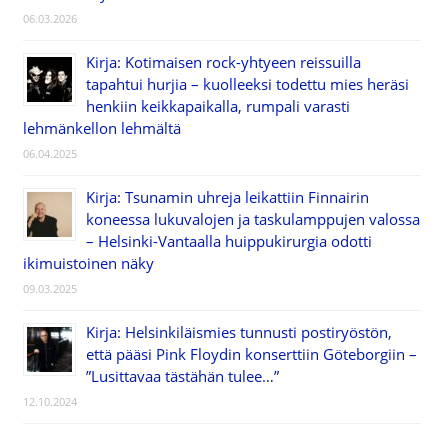
06.03.2026
Kirja: Kotimaisen rock-yhtyeen reissuilla
tapahtui hurjia – kuolleeksi todettu mies heräsi
henkiin keikkapaikalla, rumpali varasti
lehmänkellon lehmältä
06.04.2025
Kirja: Tsunamin uhreja leikattiin Finnairin
koneessa lukuvalojen ja taskulamppujen valossa
– Helsinki-Vantaalla huippukirurgia odotti
ikimuistoinen näky
09.03.2025
Kirja: Helsinkiläismies tunnusti postiryöstön,
että pääsi Pink Floydin konserttiin Göteborgiin –
”Lusittavaa tästähän tulee…”
12.10.2024